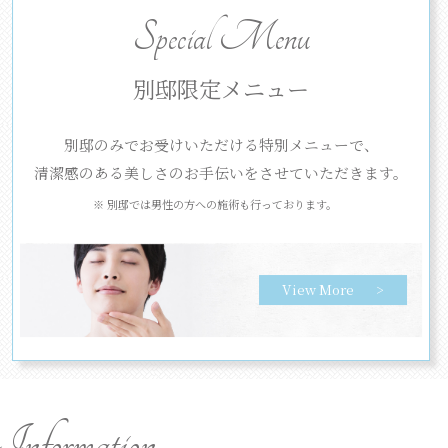
Special Menu
別邸限定メニュー
別邸のみでお受けいただける特別メニューで、
清潔感のある美しさのお手伝いをさせていただきます。
※ 別邸では男性の方への施術も行っております。
View More
Information