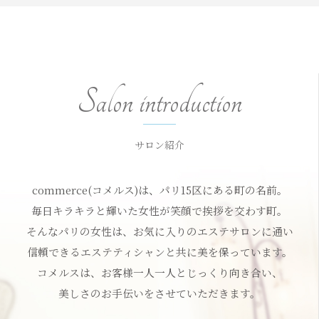
ご結婚・ご出産される方へ
Salon introduction
別邸限定メニュー
サロン紹介
サロン案内・アクセス
commerce(
コメルス
)は、パリ15区にある町の名前。
お知らせ
毎日キラキラと輝いた女性が笑顔で挨拶を交わす町。
そんなパリの女性は、お気に入りの
エステサロン
に通い
信頼できるエステティシャンと共に美を保っています。
ご予約・お問い合わせ
- commerce (コメルス) -
コメルス
は、お客様一人一人とじっくり向き合い、
美しさのお⼿伝いをさせていただきます。